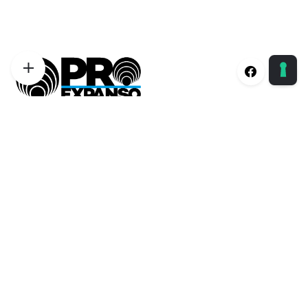
Proexpanso | Segreteria Generale
Phone:
+39 0422 1628694
Email:
info@proexpanso.com
Nord | Centro Italia
Phone:
+39 328 1931333
Email:
andrea@proexpanso.com
Centro | Sud Italia