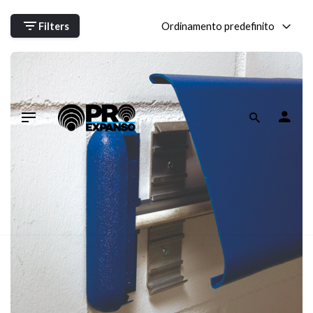
Skip
to
Ordinamento predefinito
Filters
content