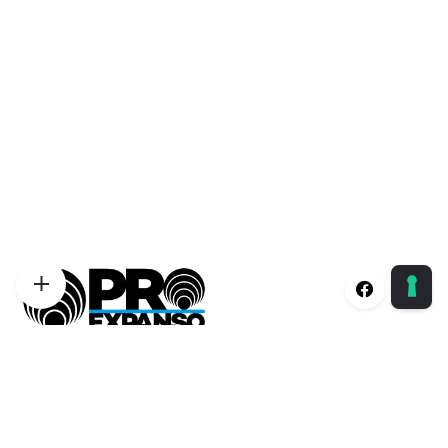
Proexpanso | Segreteria Generale
Phone:
+39 0422 1628694