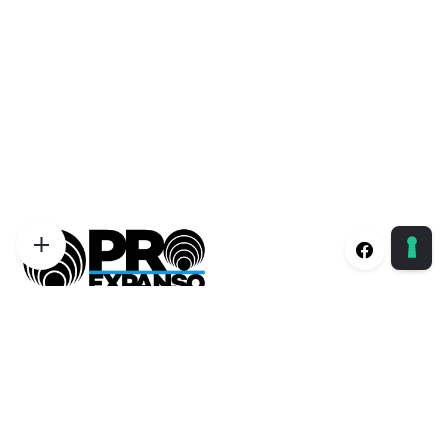
Proexpanso | Segreteria Generale
Phone:
+39 0422 1628694
Email:
info@proexpanso.com