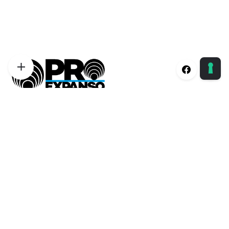
Proexpanso | Segreteria Generale
Phone:
+39 0422 1628694
Email:
info@proexpanso.com
Nord | Centro Italia
Phone:
+39 328 1931333
Email:
andrea@proexpanso.com