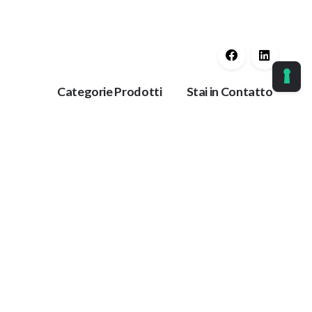
Categorie Prodotti
Stai in Contatto
Guaine Protettive
Ok
Corrimano
Protezioni Anti
Tieniti aggiornato con
Trauma
le nostre ultime
Protezioni per
notizie.
Impianti
Collanti
Paracolpi
azione
Antiscivolo