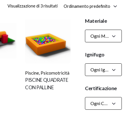
Ordinamento predefinito
Visualizzazione di 3 risultati
Materiale
Ogni Materiale
Ignifugo
Ogni Ignifugo
Piscine
,
Psicomotricità
PISCINE QUADRATE
CON PALLINE
Certificazione
”
Ogni Certificazioni