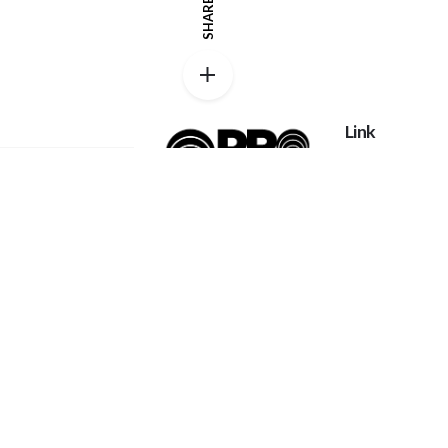
SHARE
Link
Privacy policy
Catalog
Proexpanso |
My account
Segreteria Generale
Phone:
+39 0422
FAQs
1628694
Home
Contatti
Email:
Chi Siamo
info@proexpanso.com
Richiesta Quot
Nord | Centro Italia
Materiali