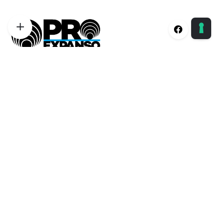
Proexpanso | Segreteria Generale
Phone:
+39 0422 1628694
Email:
info@proexpanso.com
Nord | Centro Italia
Phone:
+39 328 1931333
Email:
andrea@proexpanso.com
Centro | Sud Italia
Phone:
+39 340 6823350