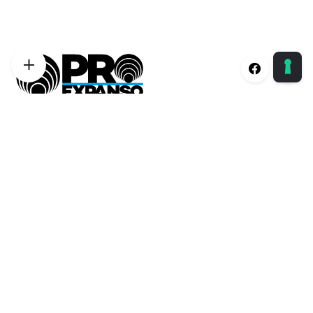
Proexpanso | Segreteria Generale
Phone:
+39 0422 1628694
Email:
info@proexpanso.com
Nord | Centro Italia
Phone:
+39 328 1931333
Email:
andrea@proexpanso.com
Centro | Sud Italia