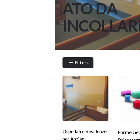
ATO DA
INCOLLAR
Filters
Ospedali e Residenze
Forme Ge
per Anziani
,
Psicomotr