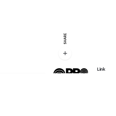
SHARE
Link
Privacy po
Catalog
Proexpanso |
Segreteria Generale
My accoun
Phone:
+39 0422
FAQs
1628694
Home