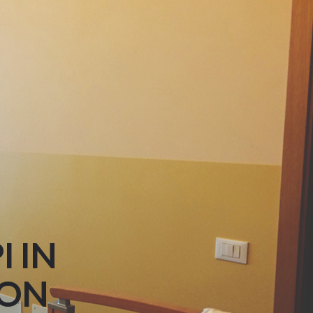
 IN
BON