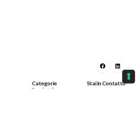
Categorie
Stai in Contatto
Prodotti
licy
Ok
Guaine Protettive
Corrimano
t
Tieniti aggiornato
Protezioni Anti
con le nostre ultime
Trauma
notizie.