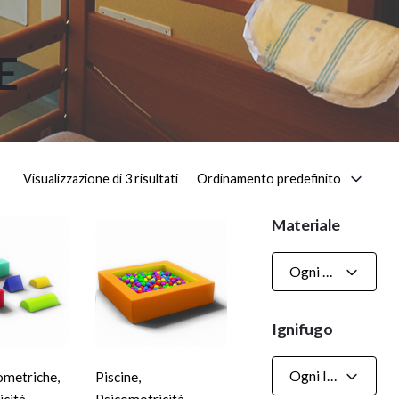
E
Ordinamento predefinito
Visualizzazione di 3 risultati
Materiale
Ogni Materiale
Ignifugo
Ogni Ignifugo
ometriche
,
Piscine
,
icità
Psicomotricità