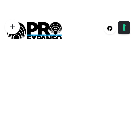
Proexpanso | Segreteria Generale
Phone:
+39 0422 1628694
Email:
info@proexpanso.com
Nord | Centro Italia
Phone:
+39 328 1931333
Email:
andrea@proexpanso.com
Centro | Sud Italia