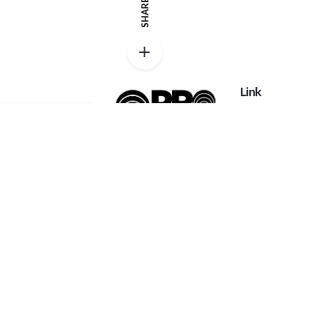
SHARE
Link
Privacy policy
Catalog
Proexpanso |
My account
Segreteria Generale
Phone:
+39 0422
FAQs
1628694
Home
Contatti
Email:
Chi Siamo
info@proexpanso.com
Richiesta Quot
Nord | Centro Italia
Materiali