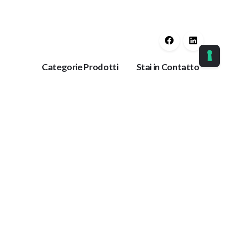
Categorie Prodotti
Stai in Contatto
Guaine Protettive
Ok
Corrimano
Protezioni Anti
Tieniti aggiornato con
Trauma
le nostre ultime
Protezioni per
notizie.
Impianti
Collanti
Paracolpi
azione
Antiscivolo