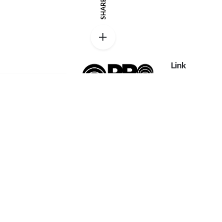
SHARE
Link
Privacy policy
Catalog
Proexpanso |
My account
Segreteria Generale
Phone:
+39 0422
FAQs
1628694
Home
Contatti
Email:
Chi Siamo
info@proexpanso.com
Richiesta Quot
Nord | Centro Italia
Materiali