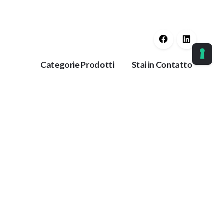
Categorie Prodotti
Stai in Contatto
Guaine Protettive
Ok
Corrimano
Protezioni Anti
Tieniti aggiornato con
Trauma
le nostre ultime
Protezioni per
notizie.
Impianti
Collanti
Paracolpi
azione
Antiscivolo