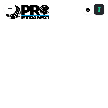
Proexpanso | Segreteria Generale
Phone:
+39 0422 1628694
Email:
info@proexpanso.com
Nord | Centro Italia
Phone:
+39 328 1931333
Email:
andrea@proexpanso.com
Centro | Sud Italia
Phone:
+39 340 6823350
Email:
salvatore@proexpanso.com