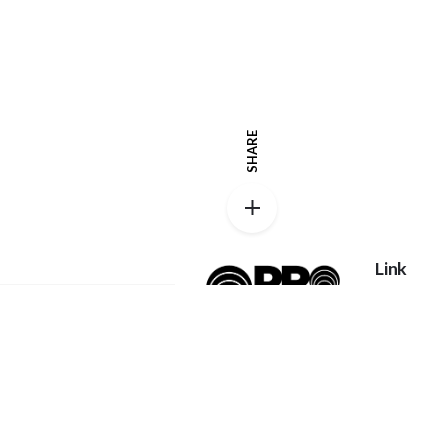
SHARE
Link
Privacy po
Catalog
Proexpanso |
Segreteria Generale
My accoun
Phone:
+39 0422
FAQs
1628694
Home