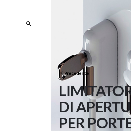
Skip
to
content
Precedente
LIMITATO
DI APERT
PER PORTE