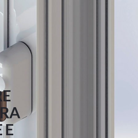
RE
URA
 E