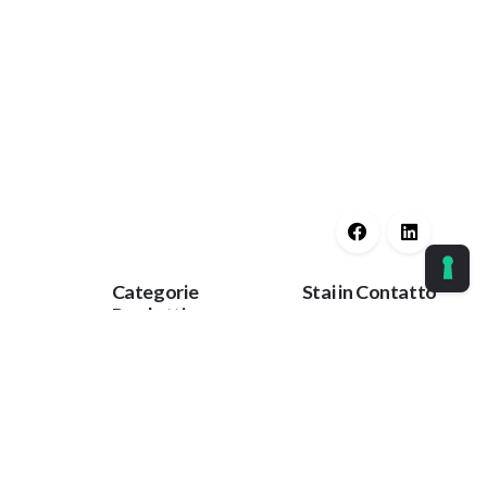
Categorie
Stai in Contatto
Prodotti
licy
Ok
Guaine Protettive
Corrimano
t
Tieniti aggiornato
Protezioni Anti
con le nostre ultime
Trauma
notizie.