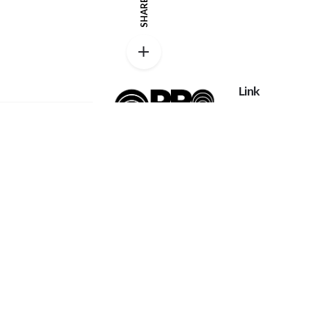
SHARE
Link
Privacy policy
Catalog
Proexpanso |
My account
Segreteria Generale
Phone:
+39 0422
FAQs
1628694
Home
Contatti
Email:
Chi Siamo
info@proexpanso.com
Richiesta Quot
Nord | Centro Italia
Materiali