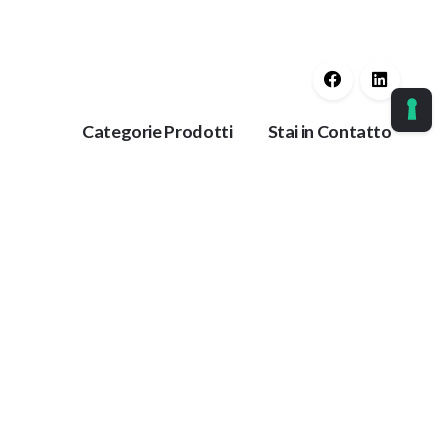
Categorie Prodotti
Stai in Contatto
Guaine Protettive
Ok
Corrimano
Protezioni Anti
Tieniti aggiornato con
Trauma
le nostre ultime
Protezioni per
notizie.
Impianti
Collanti
Paracolpi
azione
Antiscivolo