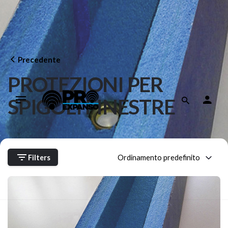
Skip
to
content
Precedente
PROTEZIONI PER
SPIGOLI FINESTRE
Ordinamento predefinito
Filters