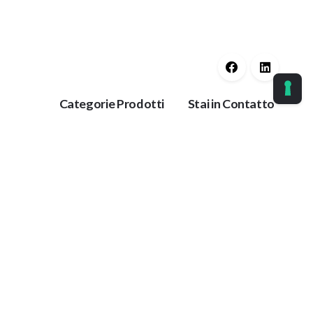
Categorie Prodotti
Stai in Contatto
Guaine Protettive
Ok
Corrimano
Protezioni Anti
Tieniti aggiornato con
Trauma
le nostre ultime
Protezioni per
notizie.
Impianti
Collanti
Paracolpi
tazione
Antiscivolo