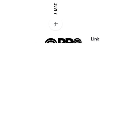
SHARE
Link
Privacy policy
Catalog
Proexpanso |
My account
Segreteria Generale
Phone:
+39 0422
FAQs
1628694
Home
Contatti
Email:
Chi Siamo
info@proexpanso.com
Richiesta Quo