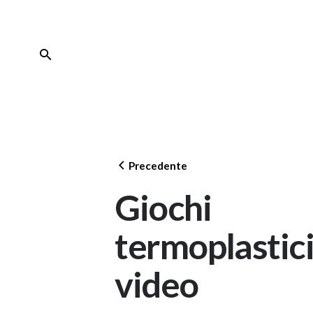
Skip
to
content
Precedente
Giochi
termoplastic
video