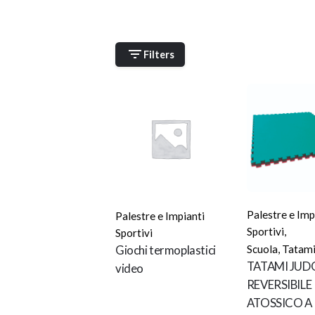
Filters
OUT OF STOCK
Palestre e Imp
Palestre e Impianti
Sportivi
,
Sportivi
Scuola
,
Tatam
Giochi termoplastici
TATAMI JUD
video
REVERSIBILE
ATOSSICO A