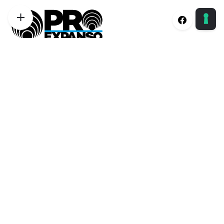
Proexpanso | Segreteria Generale
Phone:
+39 0422 1628694
Email:
info@proexpanso.com
Nord | Centro Italia
Phone:
+39 328 1931333
Email:
andrea@proexpanso.com
Centro | Sud Italia
Phone:
+39 340 6823350
Email:
salvatore@proexpanso.com