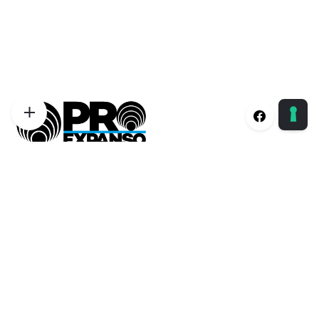
Proexpanso | Segreteria Generale
Phone:
+39 0422 1628694
Email:
info@proexpanso.com
Nord | Centro Italia
Phone:
+39 328 1931333
Email:
andrea@proexpanso.com