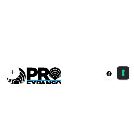
Proexpanso | Segreteria Generale
Phone:
+39 0422 1628694
Email:
info@proexpanso.com