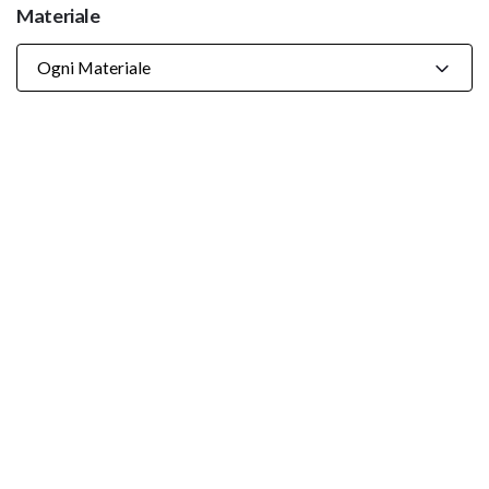
Materiale
Ogni Materiale