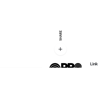
SHARE
Link
Privacy po
Catalog
Proexpanso |
Segreteria Generale
My accoun
Phone:
+39 0422
FAQs
1628694
Home