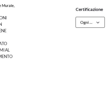
e Murale
,
Certificazione
ONI
Ogni Certificazioni
N
ENE
ATO
I AL
MENTO