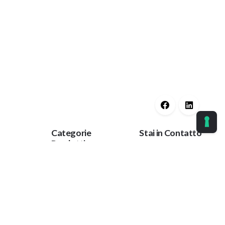
Categorie
Stai in Contatto
Prodotti
licy
Ok
Guaine Protettive
Corrimano
t
Tieniti aggiornato
Protezioni Anti
con le nostre ultime
Trauma
notizie.