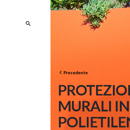
Skip
to
content
Precedente
PROTEZIO
MURALI IN
POLIETILE