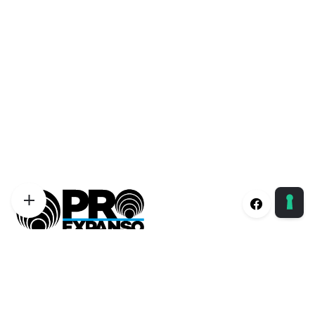
Proexpanso | Segreteria Generale
Phone:
+39 0422 1628694