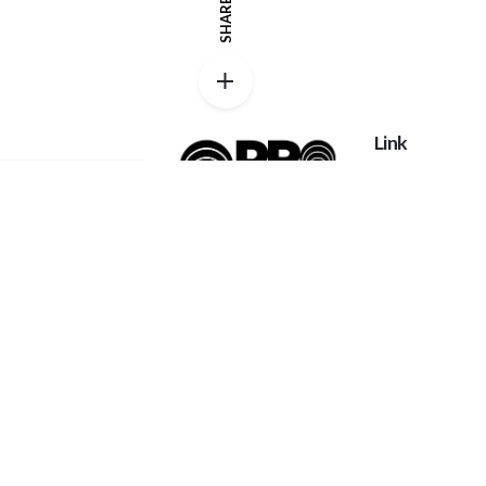
SHARE
Link
Privacy policy
Catalog
Proexpanso |
My account
Segreteria Generale
Phone:
+39 0422
FAQs
1628694
Home
Contatti
Email:
Chi Siamo
info@proexpanso.com
Richiesta Quot
Nord | Centro Italia
Materiali