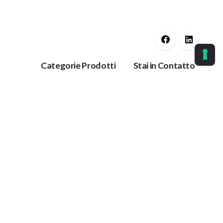
Categorie Prodotti
Stai in Contatto
Guaine Protettive
Ok
Corrimano
Protezioni Anti
Tieniti aggiornato con
Trauma
le nostre ultime
Protezioni per
notizie.
Impianti
Collanti
Paracolpi
azione
Antiscivolo