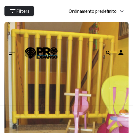
Skip
to
Ordinamento predefinito
Filters
content