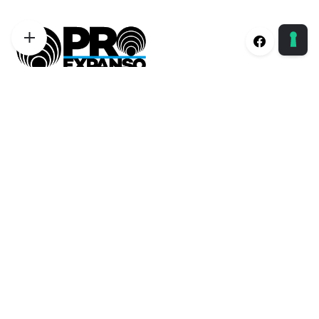
Proexpanso | Segreteria Generale
Phone:
+39 0422 1628694
Email:
info@proexpanso.com
Nord | Centro Italia
Phone:
+39 328 1931333
Email:
andrea@proexpanso.com
Centro | Sud Italia
Phone:
+39 340 6823350