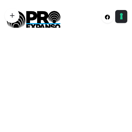
Proexpanso | Segreteria Generale
Phone:
+39 0422 1628694
Email:
info@proexpanso.com
Nord | Centro Italia
Phone:
+39 328 1931333
Email:
andrea@proexpanso.com
Centro | Sud Italia
Phone:
+39 340 6823350