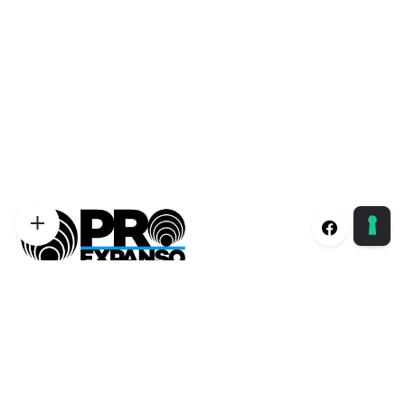
Proexpanso | Segreteria Generale
Phone:
+39 0422 1628694
Email:
info@proexpanso.com