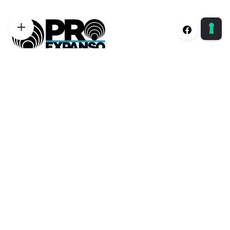
Proexpanso | Segreteria Generale
Phone:
+39 0422 1628694
Email:
info@proexpanso.com
Nord | Centro Italia
Phone:
+39 328 1931333
Email:
andrea@proexpanso.com
Centro | Sud Italia
Phone:
+39 340 6823350