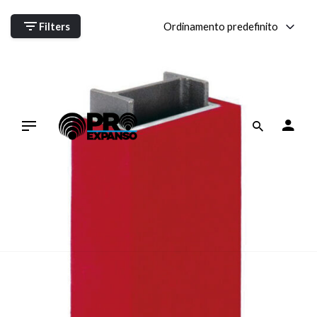
Skip
to
Ordinamento predefinito
Filters
content