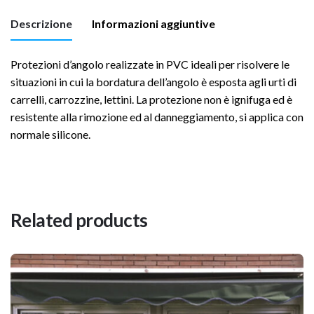
Descrizione
Informazioni aggiuntive
Protezioni d’angolo realizzate in PVC ideali per risolvere le
H | Altezza
Altezza 200 cm
situazioni in cui la bordatura dell’angolo è esposta agli urti di
carrelli, carrozzine, lettini. La protezione non è ignifuga ed è
L | Larg. int
Larghez. int. 3 + 3 cm
resistente alla rimozione ed al danneggiamento, si applica con
normale silicone.
S | Spessore
Spessore 3 mm
Materiale
P.V.C.
Ignifugo
NO
Related products
Finitura
Liscia
Resistenza UV
Buona per interno
Resistente a Oli, Resistente ad Acidi
Impermeabilità
basici, Resistente ai Liquidi