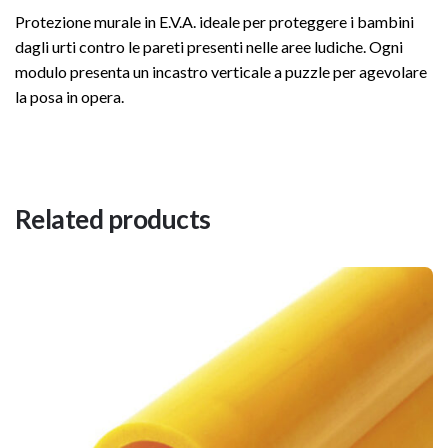
Protezione murale in E.V.A. ideale per proteggere i bambini
100 x 100 cm, 100 x 150 cm, 100 x 200
dagli urti contro le pareti presenti nelle aree ludiche. Ogni
F | Formato
cm
modulo presenta un incastro verticale a puzzle per agevolare
la posa in opera.
Materiale
E.V.A. (Etilene Vinil Acetato)
Ignifugo
NO
S | Spessore
Spessore 1 cm
Related products
Densità
150 Kg/mc
Finitura
Pelle STK
Resistenza UV
Buona per interno
Resistente a Oli, Resistente ad Acidi
Impermeabilità
basici, Resistente ai Liquidi
Gamma Colori
Blu, Giallo, Rosso, Verde