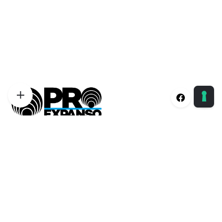
Proexpanso | Segreteria Generale
Phone:
+39 0422 1628694
Email:
info@proexpanso.com
Nord | Centro Italia
Phone:
+39 328 1931333