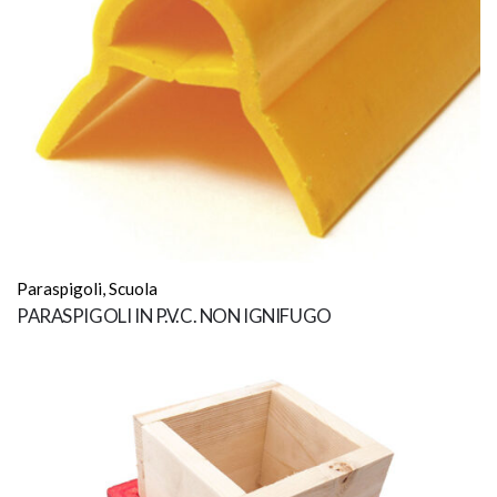
Mediante apposito collante a presa
Posa in Opera
rapida (resa 0,5Kg/mq)
Panno Umido, Lavare con detergente
Manutenzione
neutro
Certificazioni
UNI EN 71-3
Paraspigoli
,
Scuola
PARASPIGOLI IN P.V.C. NON IGNIFUGO