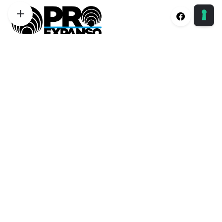
Proexpanso | Segreteria Generale
Phone:
+39 0422 1628694
Email:
info@proexpanso.com
Nord | Centro Italia
Phone:
+39 328 1931333
Email:
andrea@proexpanso.com
Centro | Sud Italia
Phone:
+39 340 6823350
Email:
salvatore@proexpanso.com