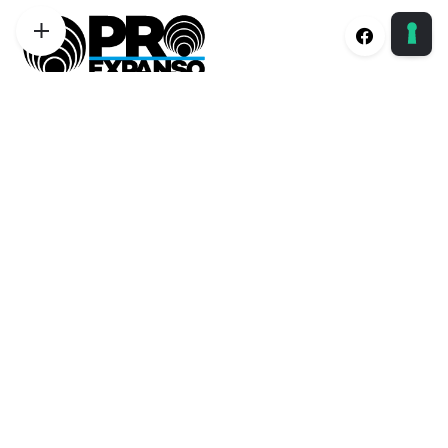
Proexpanso | Segreteria Generale
Phone:
+39 0422 1628694
Email:
info@proexpanso.com
Nord | Centro Italia
Phone:
+39 328 1931333
Email:
andrea@proexpanso.com
Centro | Sud Italia
Phone:
+39 340 6823350
Email:
salvatore@proexpanso.com