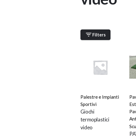
Filters
OUT OF STOCK
Palestre e Impianti
Pa
Sportivi
Es
Giochi
Pa
An
termoplastici
Sc
video
PA