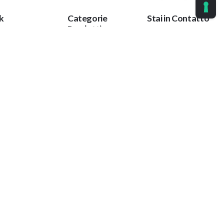
k
Categorie
Stai in Contatto
Prodotti
vacy policy
Ok
Guaine Protettive
alog
Corrimano
account
Tieniti aggiornato
Protezioni Anti
Qs
con le nostre
Trauma
ultime notizie.
me
Protezioni per
tatti
Impianti
 Siamo
Collanti
hiesta
Paracolpi
tazione
Antiscivolo
eriali
Giochi
rmative
Copricaloriferi
alogo