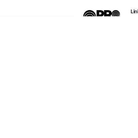
Lin
Pri
Proexpanso |
Cat
Segreteria
My 
Generale
FA
Phone:
+39 0422
Ho
1628694
Con
Email:
Chi
info@proexpanso.c
Ric
om
Quo
Mat
Nord | Centro
No
Italia
Cat
Phone:
+39 328