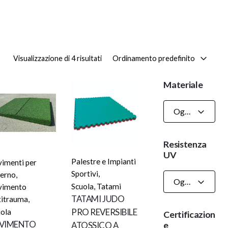
Ordinamento predefinito
Visualizzazione di 4 risultati
Materiale
Ogni Materiale
Resistenza
UV
Palestre e Impianti
vimenti per
Sportivi
,
terno
,
Ogni Resistenza UV
Scuola
,
Tatami
vimento
TATAMI JUDO
titrauma
,
PRO REVERSIBILE
uola
Certificazion
VIMENTO
e
ATOSSICO A