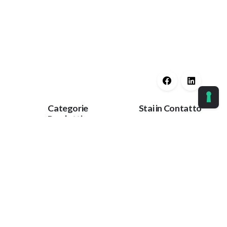
Categorie
Stai in Contatto
Prodotti
cy
Ok
Guaine Protettive
Corrimano
Tieniti aggiornato
Protezioni Anti
con le nostre ultime
Trauma
notizie.
Protezioni per
Impianti