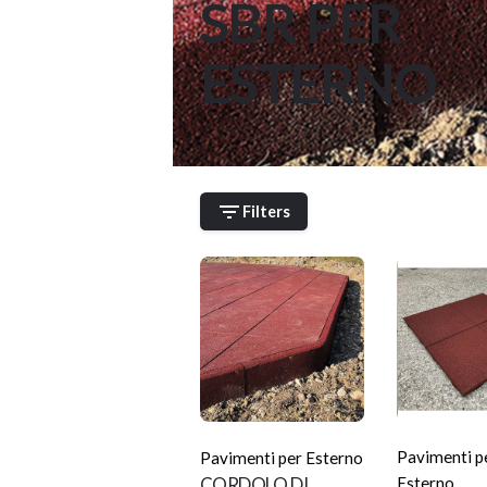
SBR PER
ESTERNO
Filters
Pavimenti p
Pavimenti per Esterno
CORDOLO DI
Esterno
,