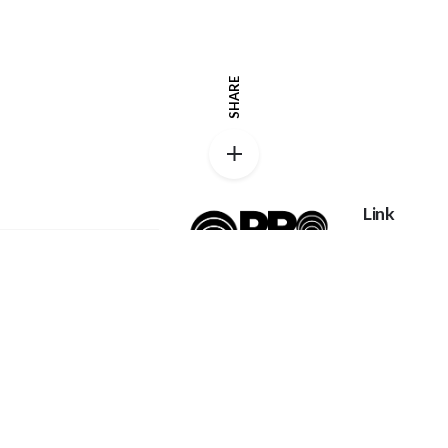
SHARE
Link
Privacy poli
Catalog
Proexpanso |
Segreteria Generale
My account
Phone:
+39 0422
FAQs
1628694
Home
Email:
Contatti