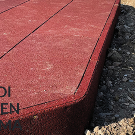
DI
EN
MMA